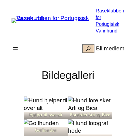
Hopp
Raseklubben
til
for
innhold
Portugisisk
Vannhund
Søk
.
Bli medlem
Bildegalleri
Hjelper til over alt
Forelsket Arti og Bica
Golfhunden