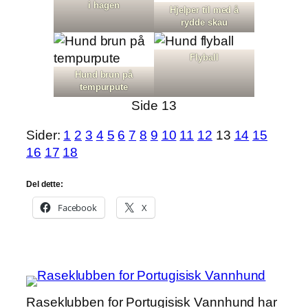
i hagen
Hjelper til med å
rydde skau
Flyball
Hund brun på
tempurpute
Side 13
Sider:
1
2
3
4
5
6
7
8
9
10
11
12
13
14
15
16
17
18
Del dette:
Facebook
X
Raseklubben for Portugisisk Vannhund har