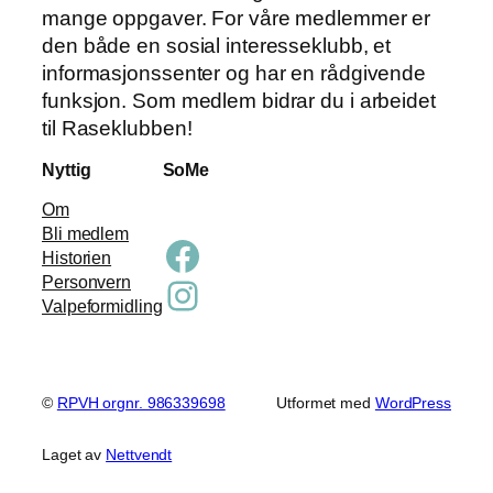
mange oppgaver. For våre medlemmer er
den både en sosial interesseklubb, et
informasjonssenter og har en rådgivende
funksjon. Som medlem bidrar du i arbeidet
til Raseklubben!
Nyttig
SoMe
Om
Bli medlem
Facebook
Historien
Instagram
Personvern
Valpeformidling
©
RPVH orgnr. 986339698
Utformet med
WordPress
Laget av
Nettvendt