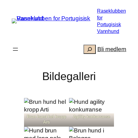
Hopp
Raseklubben
til
for
innhold
Portugisisk
Vannhund
Søk
.
Bli medlem
Bildegalleri
Brun hund hel kropp
Agility konkurranse
Arti