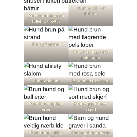
Brun hund i en
trekran
Brun hund snuser i
luften på båttur
Brun på strand
Brun med flagrende
pels loper
Ahilety slalom
Brun med rosa sele
Brun hund og ball
Brun og sort med
erter
skjerf
Brun hund veldig
Barn og hund graver