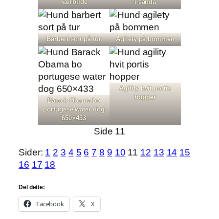
nærbilde
i sanda
Barbert sort på tur
Agilety på bommen
Agility hvit portis
hopper
Barack Obama bo
portugese water dog
650×433
Side 11
Sider:
1
2
3
4
5
6
7
8
9
10
11
12
13
14
15
16
17
18
Del dette:
Facebook
X