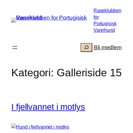
Hopp
Raseklubben
til
for
innhold
Portugisisk
Vannhund
Søk
.
Bli medlem
Kategori:
Galleriside 15
I fjellvannet i motlys