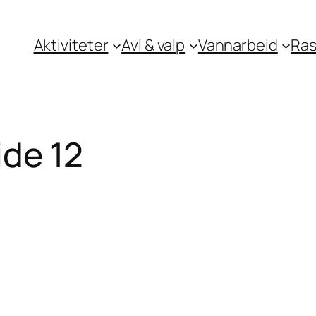
Aktiviteter
Avl & valp
Vannarbeid
Ra
ide 12