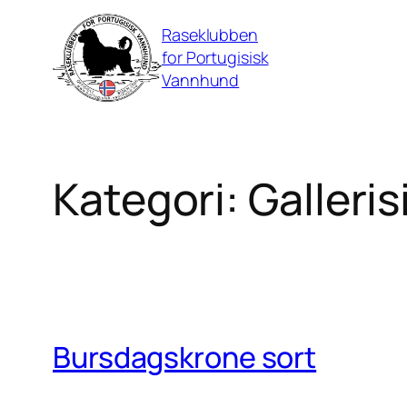
Hopp
Raseklubben
til
for Portugisisk
innhold
Vannhund
Kategori:
Galleris
Bursdagskrone sort