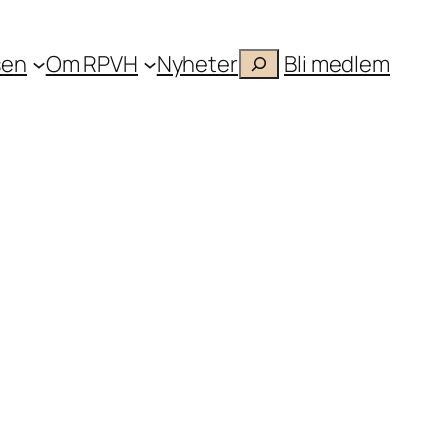
Søk
sen
Om RPVH
Nyheter
.
Bli medlem